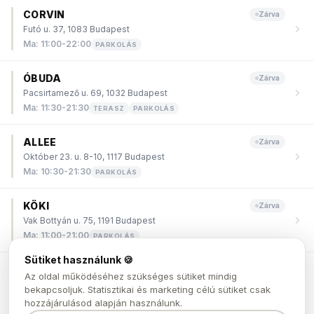
CORVIN
Zárva
Futó u. 37, 1083 Budapest
Ma
:
11:00-22:00
PARKOLÁS
ÓBUDA
Zárva
Pacsirtamező u. 69, 1032 Budapest
Ma
:
11:30-21:30
TERASZ
PARKOLÁS
ALLEE
Zárva
Október 23. u. 8-10, 1117 Budapest
Ma
:
10:30-21:30
PARKOLÁS
KÖKI
Zárva
Vak Bottyán u. 75, 1191 Budapest
Ma
:
11:00-21:00
PARKOLÁS
Sütiket használunk 🍪
ÁRKÁD BUDAPEST
Zárva
Az oldal működéséhez szükséges sütiket mindig
Örs vezér tere 25/A, 1106 Budapest
bekapcsoljuk. Statisztikai és marketing célú sütiket csak
Ma
:
11:00-21:00
PARKOLÁS
hozzájárulásod alapján használunk.