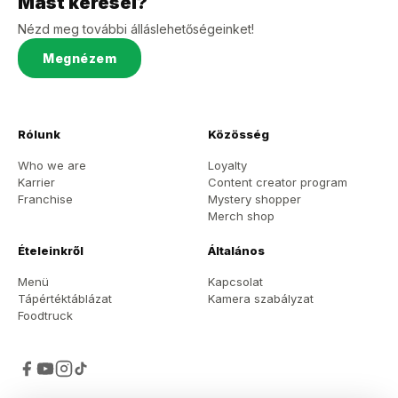
Mást keresel?
Nézd meg további álláslehetőségeinket!
Megnézem
Rólunk
Közösség
Who we are
Loyalty
Karrier
Content creator program
Franchise
Mystery shopper
Merch shop
Ételeinkről
Általános
Menü
Kapcsolat
Tápértéktáblázat
Kamera szabályzat
Foodtruck