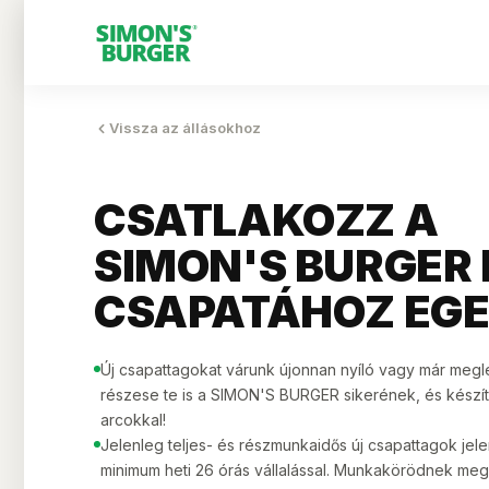
Vissza az állásokhoz
CSATLAKOZZ A
SIMON'S BURGER
CSAPATÁHOZ EGE
Új csapattagokat várunk újonnan nyíló vagy már megl
részese te is a SIMON'S BURGER sikerének, és készí
arcokkal!
Jelenleg teljes- és részmunkaidős új csapattagok jele
minimum heti 26 órás vállalással. Munkakörödnek me