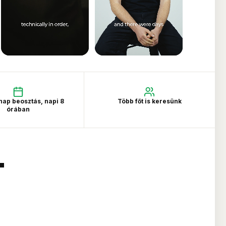
 nap beosztás, napi 8
Több főt is keresünk
órában
T