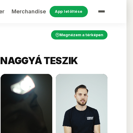
er
Merchandise
App letöltése
Megnézem a térképen
 NAGGYÁ TESZIK