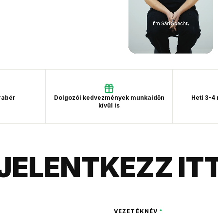
rabér
Dolgozói kedvezmények munkaidőn
Heti 3-4
kívül is
JELENTKEZZ IT
VEZETÉKNÉV
*