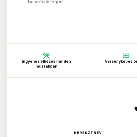
betanítunk téged.
Ingyenes étkezés minden
Versenyképes ó
műszakban
KERESZTNÉV
*