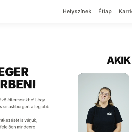
Helyszínek
Étlap
Karri
AKIK
EGER
RBEN!
évő éttermeinkbe! Légy
ts smashburgert a legjobb
ntkezését is várjuk,
gfelelően mindenre