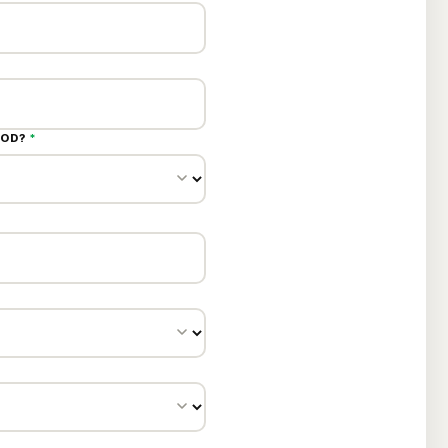
LOD?
*