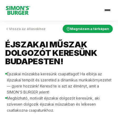
Vissza az állásokhoz
Megnézem a térképen
ÉJSZAKAI MŰSZAK
DOLGOZÓT KERESÜNK
BUDAPESTEN!
Éjszakai műszakba keresünk csapattagot! Ha elbírja az
éjszakai tempót és szereted a dinamikus munkakörnyezetet
— gyere hozzánk! Keresd te is azt az élményt, amit a
SIMON'S BURGER jelent!
Megbízható, motivált éjszakai dolgozót keresünk, aki
szívesen dolgozik éjszakai műszakban és lelkesen
csatlakozna csapatunkhoz.