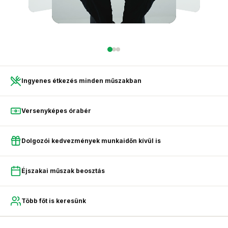
Ingyenes étkezés minden műszakban
Versenyképes órabér
Dolgozói kedvezmények munkaidőn kívül is
Éjszakai műszak beosztás
Több főt is keresünk