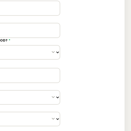
LOD?
*