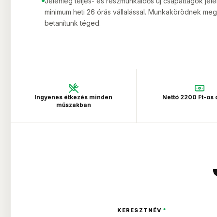
Jelenleg teljes- és részmunkaidős új csapattagok jele
minimum heti 26 órás vállalással. Munkakörödnek me
betanítunk téged.
Ingyenes étkezés minden
Nettó 2200 Ft-os
műszakban
KERESZTNÉV
*