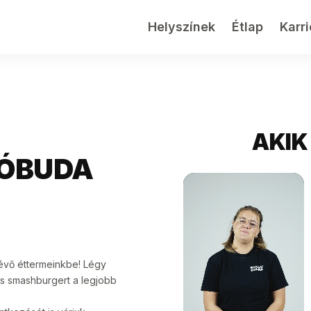
Helyszínek
Étlap
Karri
AKIK
ÓBUDA
évő éttermeinkbe! Légy
ts smashburgert a legjobb