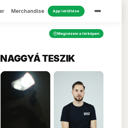
er
Merchandise
App letöltése
Megnézem a térképen
 NAGGYÁ TESZIK