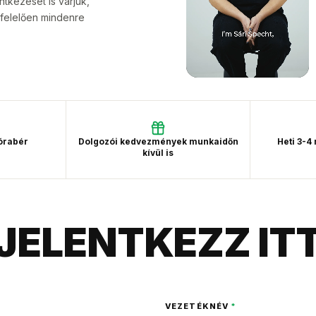
ntkezését is várjuk,
gfelelően mindenre
 órabér
Dolgozói kedvezmények munkaidőn
Heti 3-4
kívül is
JELENTKEZZ IT
VEZETÉKNÉV
*