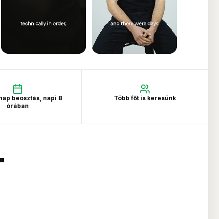
 nap beosztás, napi 8
Több főt is keresünk
órában
T