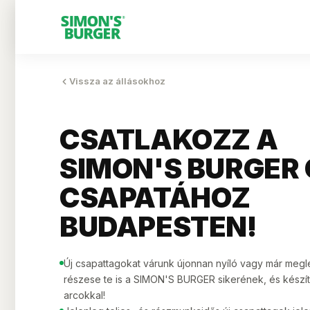
Vissza az állásokhoz
CSATLAKOZZ A
SIMON'S BURGER
CSAPATÁHOZ
BUDAPESTEN!
Új csapattagokat várunk újonnan nyíló vagy már megl
részese te is a SIMON'S BURGER sikerének, és készí
arcokkal!