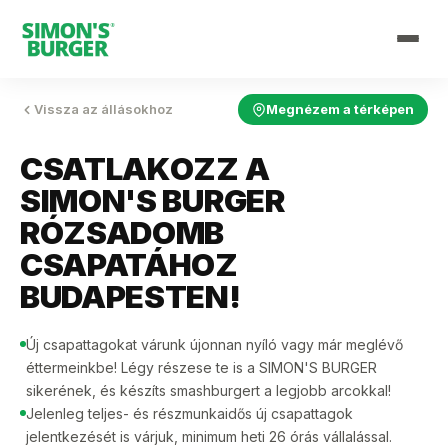
Vissza az állásokhoz
Megnézem a térképen
CSATLAKOZZ A
SIMON'S BURGER
RÓZSADOMB
CSAPATÁHOZ
BUDAPESTEN!
Új csapattagokat várunk újonnan nyíló vagy már meglévő
éttermeinkbe! Légy részese te is a SIMON'S BURGER
sikerének, és készíts smashburgert a legjobb arcokkal!
Jelenleg teljes- és részmunkaidős új csapattagok
jelentkezését is várjuk, minimum heti 26 órás vállalással.