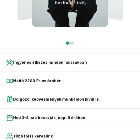
Ingyenes étkezés minden műszakban
Nettó 2200 Ft-os órabér
Dolgozói kedvezmények munkaidőn kívül is
Heti 3-4 nap beosztás, napi 8 órában
Több főt is keresünk