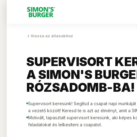
Vissza az állásokhoz
SUPERVISORT KE
A
SIMON'S BURGE
RÓZSADOMB-BA!
Supervisort keresünk! Segítsd a csapat napi munkáját
a vezető között! Keresd te is azt az élményt, amit a 
Motivált, tapasztalt supervisort keresünk, aki képes k
feladatokat és lelkesíteni a csapatot.