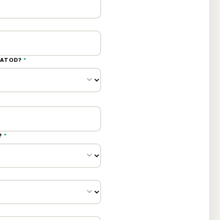
LATOD?
*
?
*