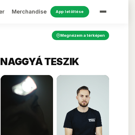
er
Merchandise
App letöltése
Megnézem a térképen
 NAGGYÁ TESZIK