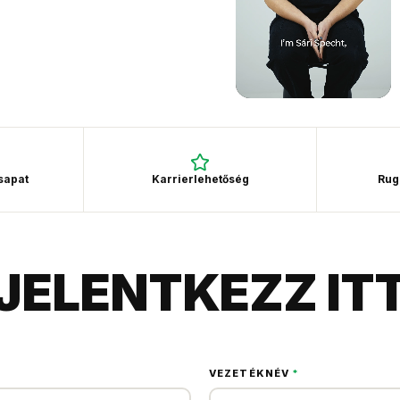
csapat
Karrierlehetőség
Rug
JELENTKEZZ IT
VEZETÉKNÉV
*