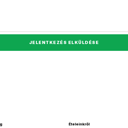
JELENTKEZÉS ELKÜLDÉSE
g
Ételeinkről