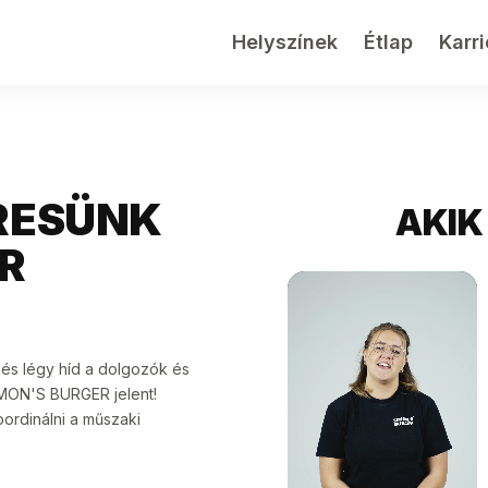
Helyszínek
Étlap
Karri
RESÜNK
AKIK
R
 és légy híd a dolgozók és
SIMON'S BURGER jelent!
oordinálni a műszaki